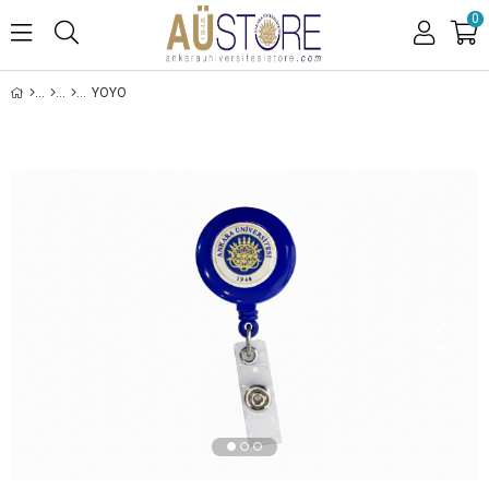
0
YOYO
›