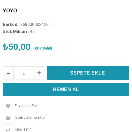
YOYO
Barkod
:
8680000024231
Stok Miktarı
:
45
₺50,00
(KDV Dahil)
Favorilere Ekle
İstek Listeme Ekle
Karşılaştır