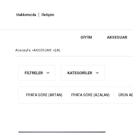
Hakkımızda
İletişim
GİYİM
AKSESUAR
Anasayfa
>
AKSESUAR
>
ŞAL
FILTRELER
KATEGORILER
FIYATA GÖRE (ARTAN)
FIYATA GÖRE (AZALAN)
ÜRÜN AD