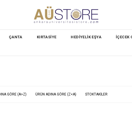
ÇANTA
KIRTASİYE
HEDİYELİK EŞYA
İÇECEK
INA GÖRE (A>Z)
ÜRÜN ADINA GÖRE (Z<A)
STOKTAKILER