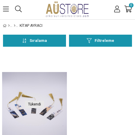
0
KİTAP AYRACI
Sıralama
Filtreleme
Tükendi