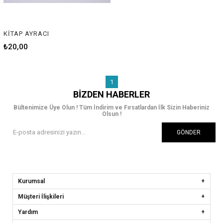
KİTAP AYRACI
₺20,00
1
BIZDEN HABERLER
Bültenimize Üye Olun ! Tüm İndirim ve Fırsatlardan İlk Sizin Haberiniz
Olsun !
GÖNDER
Kurumsal
Müşteri İlişkileri
Yardım