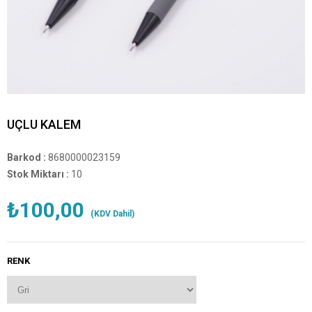
UÇLU KALEM
Barkod
:
8680000023159
Stok Miktarı
:
10
₺100,00
(KDV Dahil)
RENK